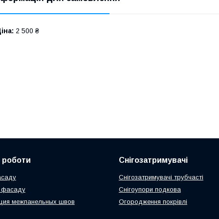
іна:
2 500 ₴
 роботи
Снігозатримувачі
асаду
Снігозатримувачі трубчасті
я фасаду
Снігоупори подкова
ция межпанельных швов
Огородження покрівлі