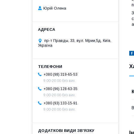
п
Юрій Олена
З
с
а
пр-т Правды, 33, вул. Мрии,5д, Київ,
Україна
Х
+380 (98) 319-65-53
9.00-20.00 без вих.
+380 (96) 128-63-35
9.00-20.00 без вих.
+380 (93) 133-15-91
В
9.00-20.00 без вих.
І