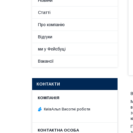
Новини
Статті
Про компанію
Відгуки
ми у Фейсбуці
Вакансії
КОНТАКТИ
В
М
в
КиївАльп Висотні роботи
з
к
П
з