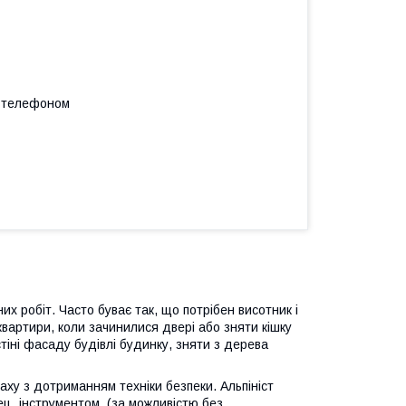
а телефоном
их робіт. Часто буває так, що потрібен висотник і
квартири, коли зачинилися двері або зняти кішку
стіні фасаду будівлі будинку, зняти з дерева
даху з дотриманням техніки безпеки. Альпініст
ец. інструментом, (за можливістю без