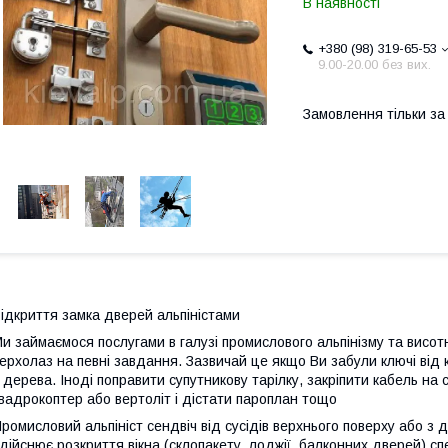
В наявності
+380 (98) 319-65-53
9.00-20.00 без вих.
Замовлення тільки з
ідкриття замка дверей альпіністами
и займаємося послугами в галузі промислового альпінізму та висотн
ерхолаз на певні завдання. Зазвичай це якщо Ви забули ключі від 
 дерева. Іноді поправити супутникову тарілку, закріпити кабель на 
вадрокоптер або вертоліт і дістати пароплан тощо
ромисловий альпініст сендвіч від сусідів верхнього поверху або з 
дійснює розкриття вікна (склопакету, лоджії, балконних дверей) сп