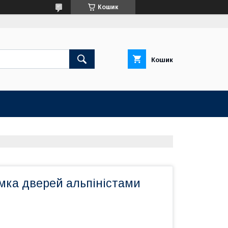
Кошик
Кошик
мка дверей альпіністами