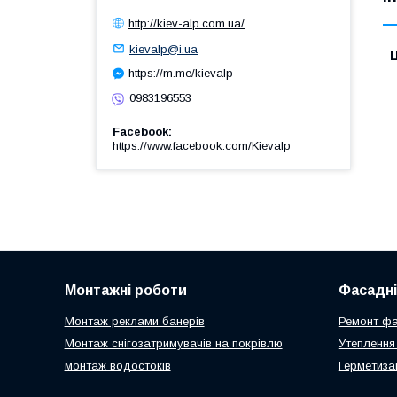
http://kiev-alp.com.ua/
kievalp@i.ua
Ц
https://m.me/kievalp
0983196553
Facebook
https://www.facebook.com/Kievalp
Монтажні роботи
Фасадні
Монтаж реклами банерів
Ремонт ф
Монтаж снігозатримувачів на покрівлю
Утепленн
монтаж водостоків
Герметиза