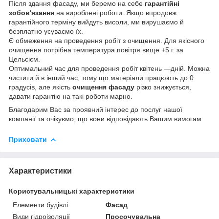
Після здання фасаду, ми беремо на себе
гарантійні
зобов'язання
на вироблені роботи. Якщо впродовж
гарантійного терміну вийдуть висоли, ми вирушаємо й
безплатно усуваємо їх.
Є обмеження на проведення робіт з очищення. Для якісного
очищення потрібна температура повітря вище +5 г. за
Цельсієм.
Оптимальний час для проведення робіт квітень —дній. Можна
чистити й в інший час, тому що матеріали працюють до 0
градусів, але якість
очищення фасаду
різко знижується,
давати гарантію на такі роботи марно.
Благодарим Вас за проявний інтерес до послуг нашої
компанії та очікуємо, що вони відповідають Вашим вимогам.
Приховати
Характеристики
Користувальницькі характеристики
Елементи будівлі
Фасад
Види гідроізоляції
Просочувальна