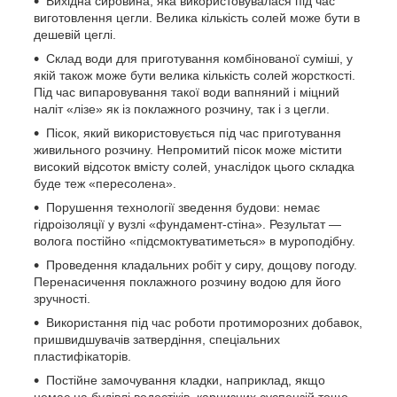
Вихідна сировина, яка використовувалася під час
виготовлення цегли. Велика кількість солей може бути в
дешевій цеглі.
Склад води для приготування комбінованої суміші, у
якій також може бути велика кількість солей жорсткості.
Під час випаровування такої води вапняний і міцний
наліт «лізе» як із поклажного розчину, так і з цегли.
Пісок, який використовується під час приготування
живильного розчину. Непромитий пісок може містити
високий відсоток вмісту солей, унаслідок цього складка
буде теж «пересолена».
Порушення технології зведення будови: немає
гідроізоляції у вузлі «фундамент-стіна». Результат —
волога постійно «підсмоктуватиметься» в муроподібну.
Проведення кладальних робіт у сиру, дощову погоду.
Перенасичення поклажного розчину водою для його
зручності.
Використання під час роботи протиморозних добавок,
пришвидшувачів затвердіння, спеціальних
пластифікаторів.
Постійне замочування кладки, наприклад, якщо
немає на будівлі водостіків, карнизних суспензій тощо.