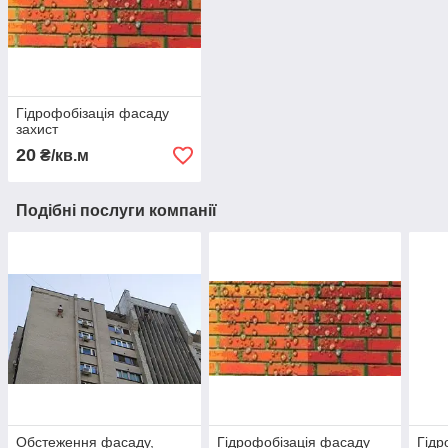
Гідрофобізація фасаду
захист
20
₴/кв.м
Подібні послуги компанії
Обстеження фасаду,
Гідрофобізація фасаду
Гідр