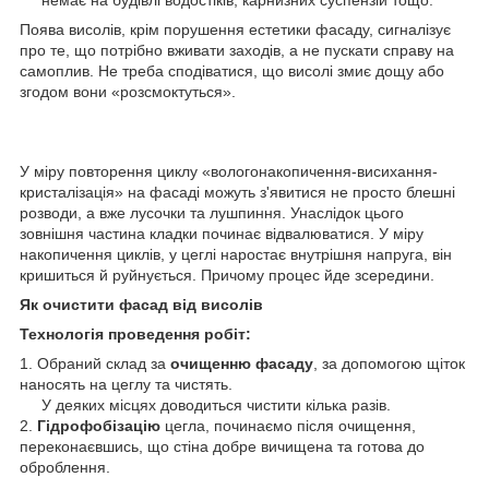
Поява висолів, крім порушення естетики фасаду, сигналізує
про те, що потрібно вживати заходів, а не пускати справу на
самоплив. Не треба сподіватися, що висолі змиє дощу або
згодом вони «розсмоктуться».
У міру повторення циклу «вологонакопичення-висихання-
кристалізація» на фасаді можуть з'явитися не просто блешні
розводи, а вже лусочки та лушпиння. Унаслідок цього
зовнішня частина кладки починає відвалюватися. У міру
накопичення циклів, у цеглі наростає внутрішня напруга, він
кришиться й руйнується. Причому процес йде зсередини.
Як очистити фасад від висолів
Технологія проведення робіт:
1. Обраний склад за
очищенню фасаду
, за допомогою щіток
наносять на цеглу та чистять.
У деяких місцях доводиться чистити кілька разів.
2.
Гідрофобізацію
цегла, починаємо після очищення,
переконаєвшись, що стіна добре вичищена та готова до
оброблення.