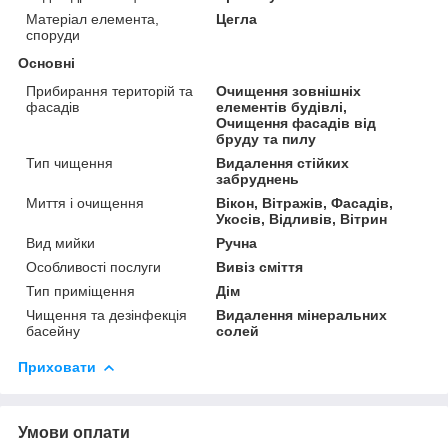
Матеріал елемента,
Цегла
споруди
Основні
Прибирання територій та
Очищення зовнішніх
фасадів
елементів будівлі,
Очищення фасадів від
бруду та пилу
Тип чищення
Видалення стійких
забруднень
Миття і очищення
Вікон, Вітражів, Фасадів,
Укосів, Відливів, Вітрин
Вид мийки
Ручна
Особливості послуги
Вивіз сміття
Тип приміщення
Дім
Чищення та дезінфекція
Видалення мінеральних
басейну
солей
Приховати
Умови оплати