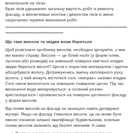
вонилунали на лісах.
Брак лісів удешевляє загальну вартість робіт із ремонту
фасаду, а виключивши монтаж і демонтаж лісів зі зміни,
скорочуємо терміни виконання робіт.
**********************************************************************************
***************************************
Що таке висоли та звідки вони береться
Щоб розв'язати проблему висолів, необхідно зрозуміти, з чим
ми маємо справу. Висоли — це білий наліт (у формі плям,
лусочок або розводів) на зовнішній поверхні кам'яної кладки.
звідки береться висолі? Цегла є пористим матеріалом і здатна
абсорбувати вологу. Дотримуючись закону капілярного руху,
волога, у якій можуть міститися солі, «миграє» назовні кладки.
Солі також виносяться на зовнішню поверхню цегли. Під час
висихання вода випаровується, а соляний розчин
кристалізується і проявляється на поверхні цегляного фасаду
у формі висолів.
Від появи висолів на фасаді не захищені навіть досвідчені
мулярі. Якщо на фасаді з'явилися висоли, це не може бути
явною ознакою низької кваліфікації будівельників, оскільки
поява висолів залежить від безлічі чинників. А саме: