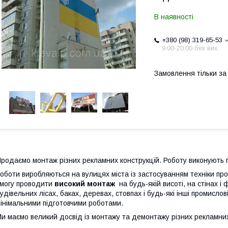
В наявності
+380 (98) 319-65-53
9.00-20.00 без вих.
Замовлення тільки з
родаємо монтаж різних рекламних конструкцій. Роботу виконують 
оботи виробляються на вулицях міста із застосуванням техніки про
могу проводити
високий монтаж
на будь-якій висоті, на стінах і
удівельних лісах, баках, деревах, стовпах і будь-які інші промислові,
інімальними підготовчими роботами.
и маємо великий досвід із монтажу та демонтажу різних рекламних