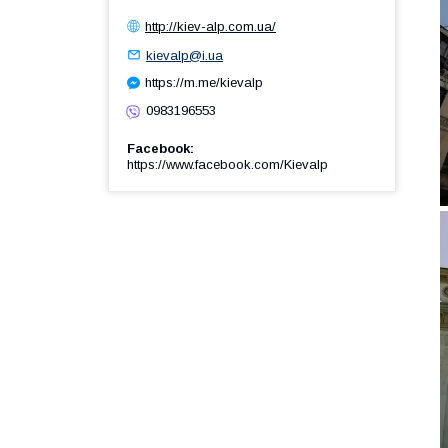
http://kiev-alp.com.ua/
kievalp@i.ua
https://m.me/kievalp
0983196553
Facebook
https://www.facebook.com/Kievalp