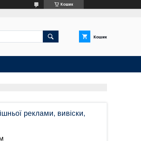
Кошик
Кошик
шньої реклами, вивіски,
.м