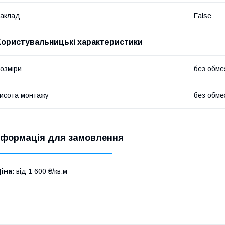
аклад
False
Користувальницькі характеристики
озміри
без обме
исота монтажу
без обме
нформація для замовлення
іна:
від 1 600 ₴/кв.м