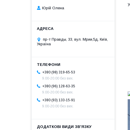
У
Юрій Олена
пр-т Правды, 33, вул. Мрии,5д, Київ,
Україна
+380 (98) 319-65-53
9.00-20.00 без вих.
+380 (96) 128-63-35
9.00-20.00 без вих.
+380 (93) 133-15-91
9.00-20.00 без вих.