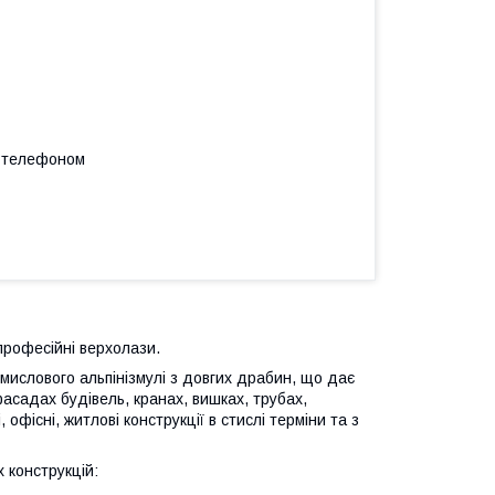
а телефоном
професійні верхолази.
мислового альпінізмулі з довгих драбин, що дає
 фасадах будівель, кранах, вишках, трубах,
 офісні, житлові конструкції в стислі терміни та з
 конструкцій: