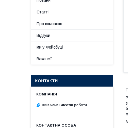
Новини
Статті
Про компанію
Відгуки
ми у Фейсбуці
Вакансії
КОНТАКТИ
П
Р
з
КиївАльп Висотні роботи
б
м
М