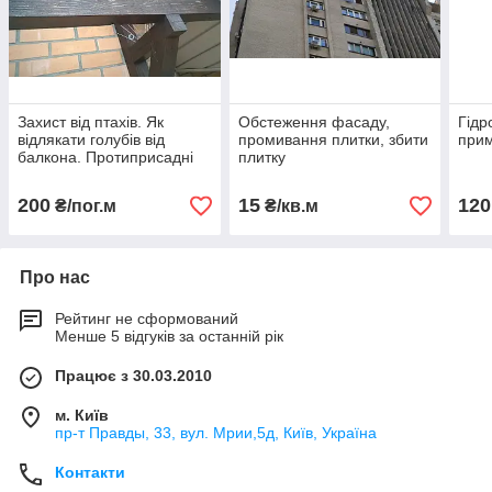
Захист від птахів. Як
Обстеження фасаду,
Гідр
відлякати голубів від
промивання плитки, збити
при
балкона. Протиприсадні
плитку
шипи. Шипи від птахів.
200
15
120
₴/пог.м
₴/кв.м
Про нас
Рейтинг не сформований
Менше 5 відгуків за останній рік
Працює з 30.03.2010
м. Київ
пр-т Правды, 33, вул. Мрии,5д, Київ, Україна
Контакти