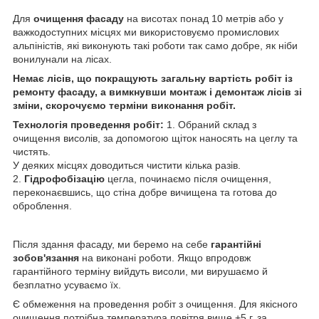
Для
очищення фасаду
на висотах понад 10 метрів або у
важкодоступних місцях ми використовуємо промислових
альпіністів, які виконують такі роботи так само добре, як ніби
вонилунали на лісах.
Немає лісів, що покращують загальну вартість робіт із
ремонту фасаду, а вимкнувши монтаж і демонтаж лісів зі
зміни, скорочуємо терміни виконання робіт.
Технологія проведення робіт:
1. Обраний склад з
очищення висолів, за допомогою щіток наносять на цеглу та
чистять.
У деяких місцях доводиться чистити кілька разів.
2.
Гідрофобізацію
цегла, починаємо після очищення,
переконаєвшись, що стіна добре вичищена та готова до
оброблення.
Після здання фасаду, ми беремо на себе
гарантійні
зобов'язання
на виконані роботи. Якщо впродовж
гарантійного терміну вийдуть висоли, ми вирушаємо й
безплатно усуваємо їх.
Є обмеження на проведення робіт з очищення. Для якісного
очищення потрібна температура повітря вище +5 г. за