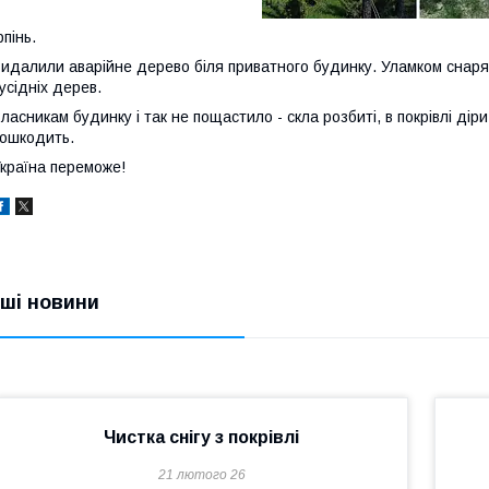
рпінь.
идалили аварійне дерево біля приватного будинку. Уламком снаряд
усідніх дерев.
ласникам будинку і так не пощастило - скла розбиті, в покрівлі дір
ошкодить.
країна переможе!
нші новини
Чистка снігу з покрівлі
21 лютого 26