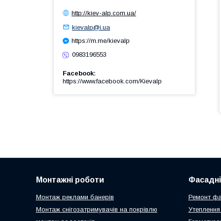
http://kiev-alp.com.ua/
kievalp@i.ua
https://m.me/kievalp
0983196553
Facebook
https://www.facebook.com/Kievalp
Монтажні роботи
Фасадні
Монтаж реклами банерів
Ремонт ф
Монтаж снігозатримувачів на покрівлю
Утепленн