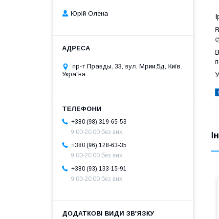
Юрій Олена
І
В
с
В
п
пр-т Правды, 33, вул. Мрии,5д, Київ,
Україна
У
+380 (98) 319-65-53
9.00-20.00 без вих.
І
+380 (96) 128-63-35
9.00-20.00 без вих.
+380 (93) 133-15-91
9.00-20.00 без вих.