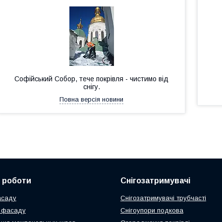
Софійський Собор, тече покрівля - чистимо від
снігу.
Повна версія новини
 роботи
Снігозатримувачі
асаду
Снігозатримувачі трубчасті
я фасаду
Снігоупори подкова