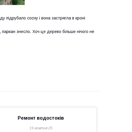
у підрубало сосну і вона застрягла в кроні
и, паркан знесло. Хоч це дерево більше нічого не
Ремонт водостоків
19 жовтня 25