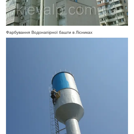
Фарбування Водонапірної башти в Лісниках